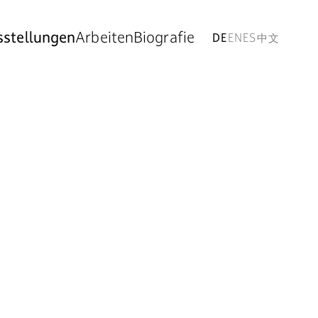
stellungen
Arbeiten
Biografie
DE
EN
ES
中文
 Löwentraut