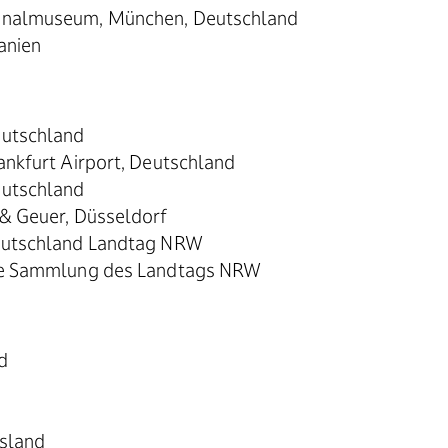
ionalmuseum, München, Deutschland
anien
eutschland
ankfurt Airport, Deutschland
eutschland
 & Geuer, Düsseldorf
Deutschland Landtag NRW
 die Sammlung des Landtags NRW
d
ssland